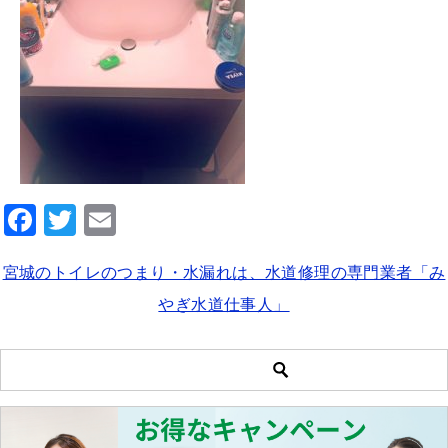
F
T
E
a
wi
m
宮城のトイレのつまり・水漏れは、水道修理の専門業者「み
c
tt
ai
やぎ水道仕事人」
e
er
l
b
o
o
k