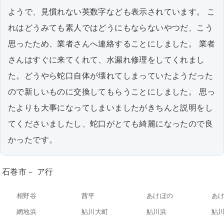
ようで、見慣れない英数字なども表示されています。 こ
れはどうみても素人ではどうにもならないやつだ、こう
思ったため、業者さんへ連絡することにしました。 業者
さんはすぐに来てくれて、水漏れ修理をしてくれまし
た。どうやら蛇口自体が壊れてしまっていたようだった
ので新しいものに交換してもらうことにしました。 思っ
たよりも大事になってしまいましたがきちんと説明をし
てくださいましたし、蛇口がとても綺麗になったので良
かったです。
石巻市－ ア行
相野谷
茜平
あけぼの
あ
網地浜
鮎川大町
鮎川浜
鮎