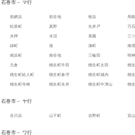
石巻市－ マ行
前網浜
前谷地
牧浜
馬
松原町
真野
丸井戸
万
水押
水沼
美園
三
緑町
湊
湊町
南
南浜町
南谷地
三輪田
明
元倉
桃生町牛田
桃生町太田
桃
桃生町給人町
桃生町倉埣
桃生町城内
桃
桃生町寺崎
桃生町永井
桃生町中津山
桃
石巻市－ ヤ行
谷川浜
山下町
吉野町
宜
石巻市－ ワ行