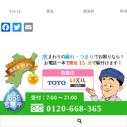
わかば
渡波
渡波町
和
F
T
E
a
wi
m
c
tt
ai
e
er
l
水
漏れ・つまり
まわりの
でお困りなら！
b
15
お電話一本で
最短
分
で駆付けます！
o
o
k
0120-668-365