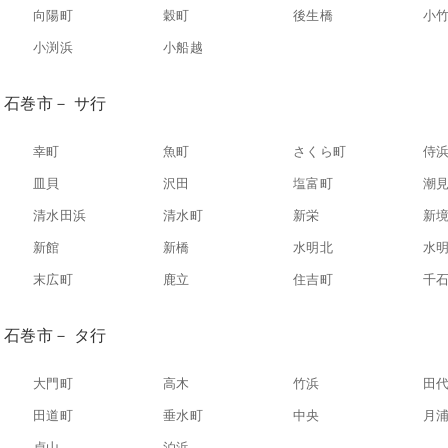
向陽町
穀町
後生橋
小
小渕浜
小船越
石巻市－ サ行
幸町
魚町
さくら町
侍
皿貝
沢田
塩富町
潮
清水田浜
清水町
新栄
新
新館
新橋
水明北
水
末広町
鹿立
住吉町
千
石巻市－ タ行
大門町
高木
竹浜
田
田道町
垂水町
中央
月
貞山
泊浜