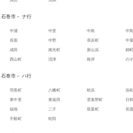
石巻市－ ナ行
中浦
中里
中島
中
長面
中野
長浜町
中
成田
南光町
新山浜
錦
西山町
沼津
根岸
の
石巻市－ ハ行
羽黒町
八幡町
蛤浜
浜
東中里
東福田
雲雀野町
日
福地
二子
双葉町
長
不動町
蛇田