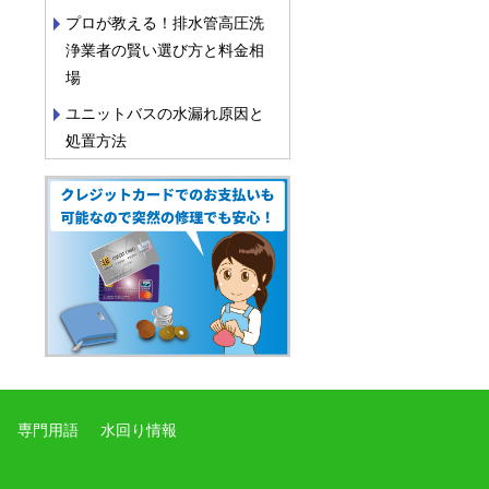
プロが教える！排水管高圧洗
浄業者の賢い選び方と料金相
場
ユニットバスの水漏れ原因と
処置方法
専門用語
水回り情報