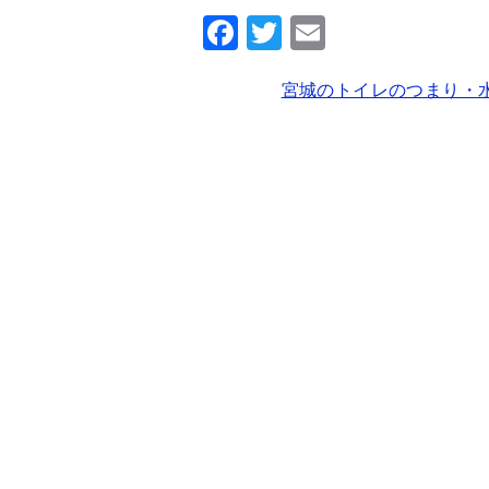
F
T
E
a
wi
m
宮城のトイレのつまり・
c
tt
ai
e
er
l
b
o
o
k