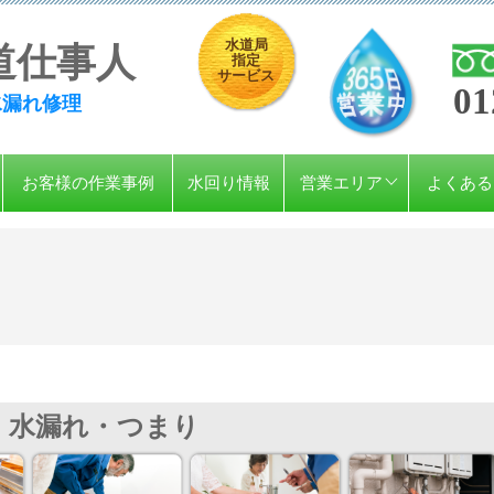
水道局
道仕事人
指定
サービス
01
水漏れ修理
お客様の作業事例
水回り情報
営業エリア
よくある
水漏れ・つまり