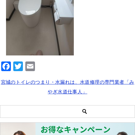
F
T
E
a
wi
m
宮城のトイレのつまり・水漏れは、水道修理の専門業者「み
c
tt
ai
やぎ水道仕事人」
e
er
l
b
o
o
k