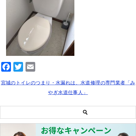
F
T
E
a
wi
m
宮城のトイレのつまり・水漏れは、水道修理の専門業者「み
c
tt
ai
やぎ水道仕事人」
e
er
l
b
o
o
k