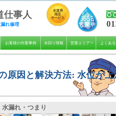
水道局
道仕事人
指定
サービス
01
水漏れ修理
お客様の作業事例
水回り情報
営業エリア
よくある
の原因と解決方法: 水位が
水漏れ・つまり