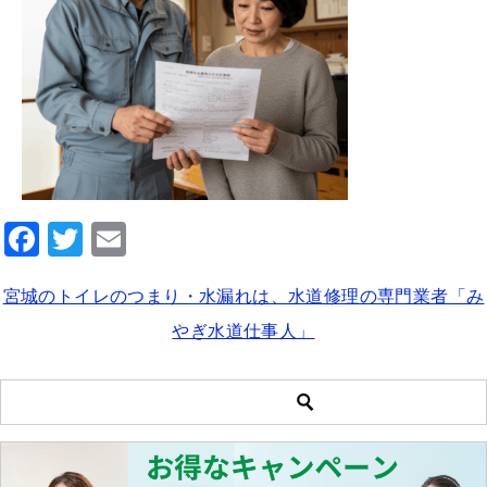
F
T
E
a
wi
m
宮城のトイレのつまり・水漏れは、水道修理の専門業者「み
c
tt
ai
やぎ水道仕事人」
e
er
l
b
o
o
k