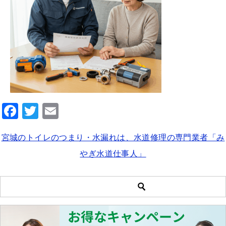
F
T
E
a
wi
m
宮城のトイレのつまり・水漏れは、水道修理の専門業者「み
c
tt
ai
やぎ水道仕事人」
e
er
l
b
o
o
k