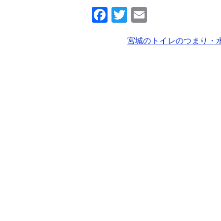
F
T
E
a
wi
m
宮城のトイレのつまり・
c
tt
ai
e
er
l
b
o
o
k