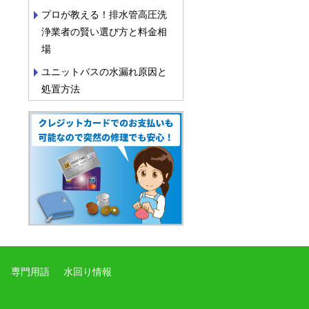
プロが教える！排水管高圧洗
浄業者の賢い選び方と料金相
場
ユニットバスの水漏れ原因と
処置方法
専門用語
水回り情報