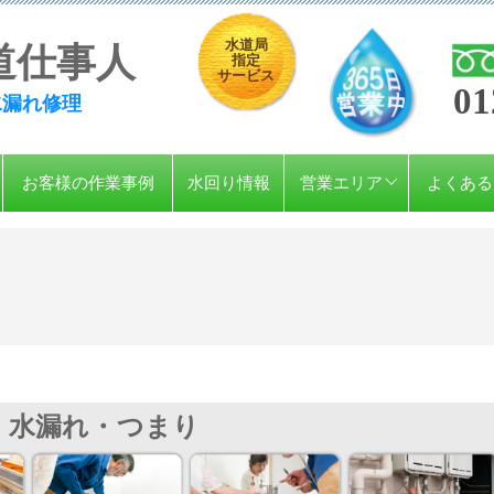
水道局
道仕事人
指定
サービス
01
水漏れ修理
お客様の作業事例
水回り情報
営業エリア
よくある
水漏れ・つまり