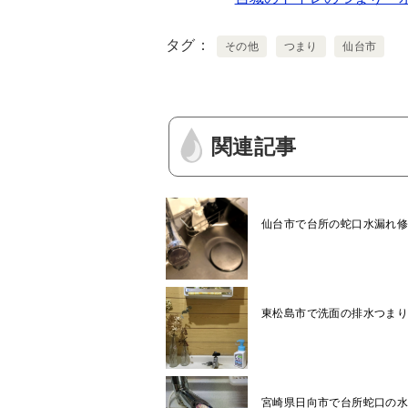
c
tt
ai
e
er
l
タグ
その他
つまり
仙台市
b
o
o
関連記事
k
仙台市で台所の蛇口水漏れ
東松島市で洗面の排水つま
宮崎県日向市で台所蛇口の