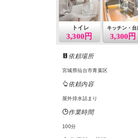
トイレ
キッチン・台
3,300円
3,300円
依頼場所
宮城県仙台市青葉区
依頼内容
屋外排水詰まり
作業時間
100分