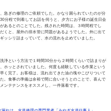
で、急ぎの修理のご依頼でした。かなり困られていたのが分
30分程で到着してお話を伺うと、夕方にお子様の誕生日会
があるとのことでした。残された時間は、３時間程でし
ただくと、屋外の排水管に問題があるようでした。外に出て
がギッシリ詰まっていて、水の流れを止めていました。
洗浄という方法で１時間30分から２時間くらいで詰まりが
と、ホッとされていました。何度も経験している作業という
り早く完了。お客様は、流れ出てきた油の塊やこびりついて
した。食事の準備は余裕で間に合いそうとのことで、喜んで
メンテナンスをオススメし、一件落着です。
水漏れは、水道修理の専門業者「みやぎ水道仕事人」