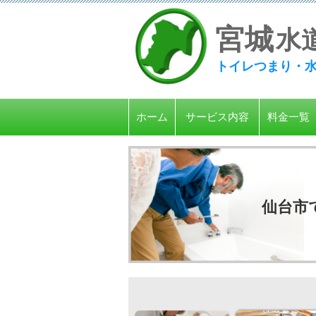
宮
城
水
トイレつまり・
ホーム
サービス内容
料金一覧
仙台市