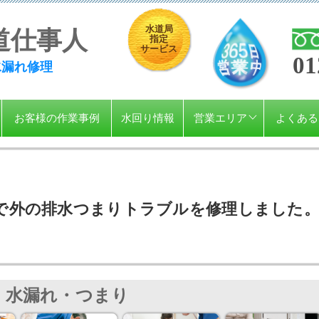
水道局
道仕事人
指定
サービス
01
水漏れ修理
お客様の作業事例
水回り情報
営業エリア
よくある
で外の排水つまりトラブルを修理しました
水漏れ・つまり