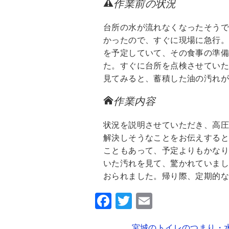
作業前の状況
台所の水が流れなくなったそう
かったので、すぐに現場に急行。
を予定していて、その食事の準備
た。すぐに台所を点検させてい
見てみると、蓄積した油の汚れ
作業内容
状況を説明させていただき、高圧
解決しそうなことをお伝えする
こともあって、予定よりもかな
いた汚れを見て、驚かれていま
おられました。帰り際、定期的な
F
T
E
a
wi
m
宮城のトイレのつまり・