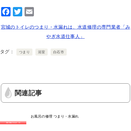
F
T
E
a
wi
m
宮城のトイレのつまり・水漏れは、水道修理の専門業者「み
c
tt
ai
やぎ水道仕事人」
e
er
l
b
タグ
つまり
浴室
白石市
o
o
k
関連記事
お風呂の修理 つまり・水漏れ