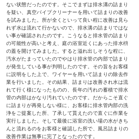
ない状態だったのです。そこでまずは排水溝の詰まり
を疑い、真空パイプクリーナーを用いて詰まりの改善
を試みました。所が全くといって良い程に改善は見ら
れず水は流れて行かないので、排水溝の詰まりではな
い事が確認されたのです。こうなると排水管の詰まり
の可能性が高いと考え、庭の浴室近くにあった排水枡
の蓋を開けてみました。すると溢れ出しそうな程に、
汚水がたまっていたのでやはり排水管の内部で詰まり
が発生している事が判明したのです。その旨をお客様
に説明をした上で、ワイヤーを用いて詰まりの除去作
業を行いました。その結果、詰まりは改善され水は流
れて行く様になったものの、長年の汚れの蓄積で排水
管の内部はかなり汚れていたのです。だからこそ直ぐ
に詰まりが再発しない様に、お客様に排水管内部の洗
浄をご提案した所、了承して貰えたので直ぐに作業を
実行しました。そして最後に浴室の洗い場の水がきち
んと流れるのをお客様と確認した所で、風呂詰まりの
改善作業は無事に完了となったのです。