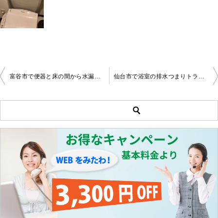
富谷市で便器と床の間から水漏れするのを修理しました。
仙台市で浴室の排水つまりトラブル施工事例
投
稿
ナ
ビ
ゲ
ー
シ