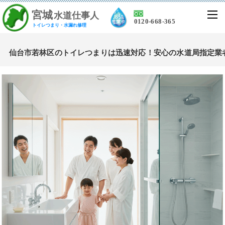
宮
城
水道仕事人
0120-668-365
トイレつまり・水漏れ修理
仙台市若林区のトイレつまりは迅速対応！安心の水道局指定業