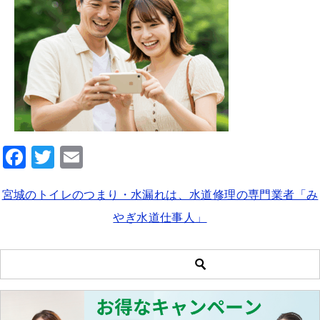
F
T
E
a
wi
m
宮城のトイレのつまり・水漏れは、水道修理の専門業者「み
c
tt
ai
やぎ水道仕事人」
e
er
l
b
o
o
k