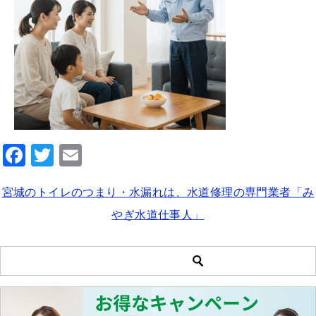
F
T
E
a
wi
m
宮城のトイレのつまり・水漏れは、水道修理の専門業者「み
c
tt
ai
やぎ水道仕事人」
e
er
l
b
o
o
k