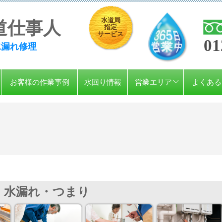
水道局
道仕事人
指定
サービス
01
水漏れ修理
お客様の作業事例
水回り情報
営業エリア
よくある
水漏れ・つまり