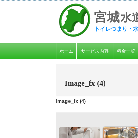
宮
城
水
トイレつまり・
ホーム
サービス内容
料金一覧
Image_fx (4)
Image_fx (4)