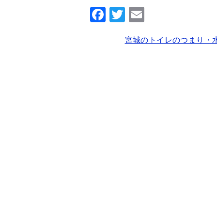
F
T
E
a
wi
m
宮城のトイレのつまり・
c
tt
ai
e
er
l
b
o
o
k