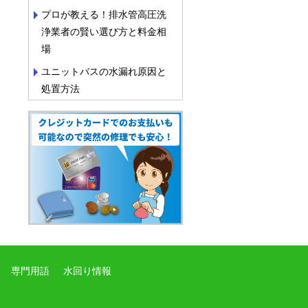
プロが教える！排水管高圧洗
浄業者の賢い選び方と料金相
場
ユニットバスの水漏れ原因と
処置方法
専門用語
水回り情報