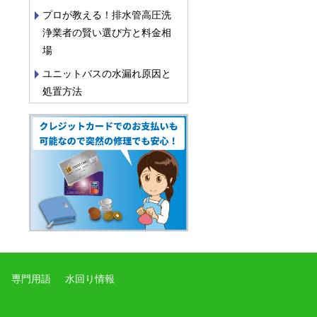
プロが教える！排水管高圧洗
浄業者の賢い選び方と料金相
場
ユニットバスの水漏れ原因と
処置方法
専門用語
水回り情報