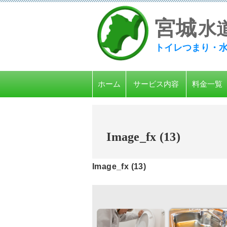
宮
城
水
トイレつまり・
ホーム
サービス内容
料金一覧
Image_fx (13)
Image_fx (13)