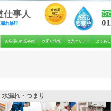
水道局
道仕事人
指定
サービス
01
水漏れ修理
お客様の作業事例
水回り情報
営業エリア
よくある
水漏れ・つまり