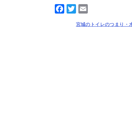
F
T
E
a
wi
m
宮城のトイレのつまり・
c
tt
ai
e
er
l
b
o
o
k