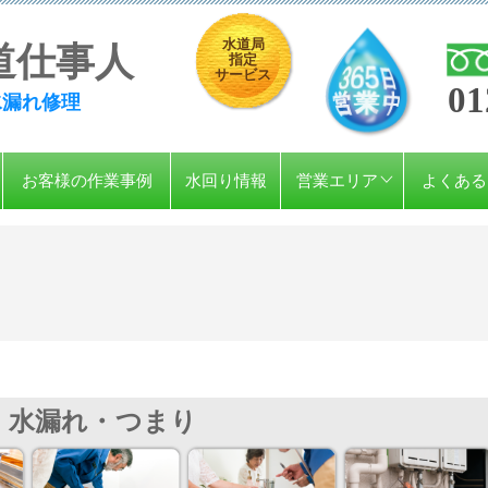
水道局
道仕事人
指定
サービス
01
水漏れ修理
お客様の作業事例
水回り情報
営業エリア
よくある
水漏れ・つまり