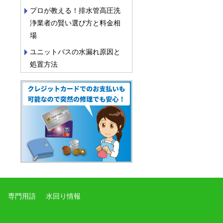
プロが教える！排水管高圧洗
浄業者の賢い選び方と料金相
場
ユニットバスの水漏れ原因と
処置方法
専門用語
水回り情報