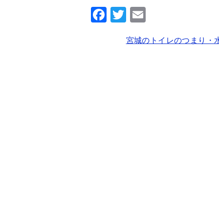
F
T
E
a
wi
m
宮城のトイレのつまり・
c
tt
ai
e
er
l
b
o
o
k