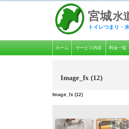
宮
城
水
トイレつまり・
ホーム
サービス内容
料金一覧
Image_fx (12)
Image_fx (12)