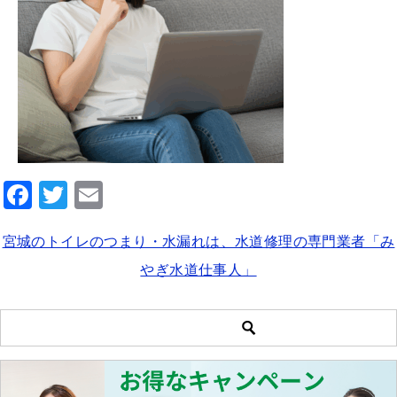
F
T
E
a
wi
m
宮城のトイレのつまり・水漏れは、水道修理の専門業者「み
c
tt
ai
やぎ水道仕事人」
e
er
l
b
o
o
k