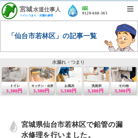
宮
城
水道仕事人
0120-668-365
トイレつまり・水漏れ修理
「仙台市若林区」の記事一覧
水漏れ・つまり
トイレ
お風呂
洗面所
その他
キッチン・台所
3,300円
3,300円
3,300円
3,300円
3,300円
宮城県仙台市若林区で鉛管の漏
水修理を行いました。