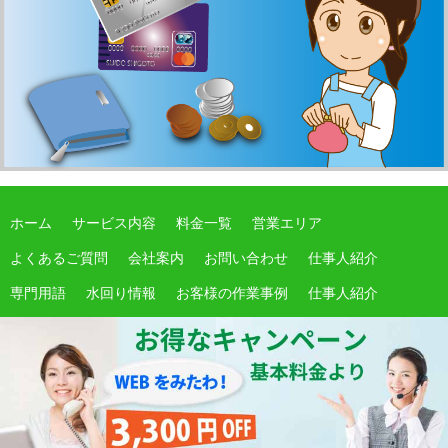
ホーム
サービス内容
料金一覧
営業エリア
よくあるご質問
会社案内
お問い合わせ
仕事人紹介
専門用語
水回り情報
お客様の作業事例
仕事人紹介
サイトマップ
期間限定
受付：7:00～21:00
0120-668-365