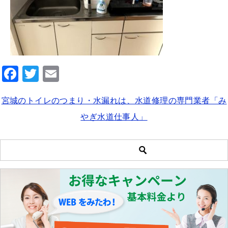
F
T
E
a
wi
m
宮城のトイレのつまり・水漏れは、水道修理の専門業者「み
c
tt
ai
やぎ水道仕事人」
e
er
l
b
o
o
k